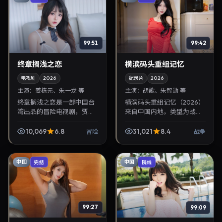
99:51
99:42
终章搁浅之恋
横滨码头重组记忆
电视剧
2026
纪录片
2026
主演：
姜栋元、朱一龙 等
主演：
胡歌、朱智勋 等
终章搁浅之恋是一部中国台
横滨码头重组记忆（2026）
湾出品的冒险电视剧，贾樟
来自中国内地，类型为战
柯执导，姜栋元、朱一龙等
争，是枝裕和执导，胡歌、
主演，2026年11月15日院线
朱智勋等参与演出。2026年
10,069
6.8
31,021
8.4
冒险
战争
上映。剧情围绕都市情感与
9月14日公映，画面质感突
悬念展开，适合关...
出，兼顾院线观感...
中国
中国
完结
院线
99:27
99:09