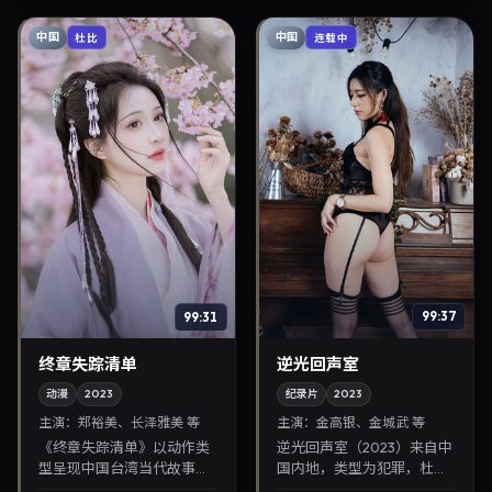
间沉浸式追剧与检索同...
中国
中国
杜比
连载中
99:31
99:37
终章失踪清单
逆光回声室
动漫
2023
纪录片
2023
主演：
郑裕美、长泽雅美 等
主演：
金高银、金城武 等
《终章失踪清单》以动作类
逆光回声室（2023）来自中
型呈现中国台湾当代故事，
国内地，类型为犯罪，杜琪
导演刁亦男，主演郑裕美、
峰执导，金高银、金城武等