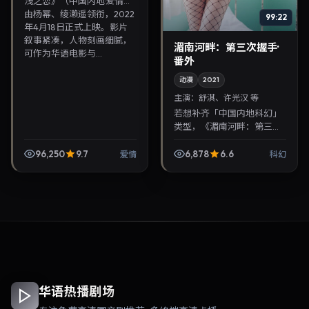
浅之恋》（中国内地·爱情）
由杨幂、绫濑遥领衔，2022
99:22
年4月18日正式上映。影片
叙事紧凑，人物刻画细腻，
湄南河畔：第三次握手·
可作为华语电影与...
番外
动漫
2021
主演：
舒淇、许光汉 等
若想补齐「中国内地科幻」
类型，《湄南河畔：第三次
握手·番外》值得关注：曹保
平导演，舒淇、许光汉主
96,250
9.7
6,878
6.6
爱情
科幻
演，2021年8月5日上映。剧
情线索清晰，适合华...
华语热播剧场