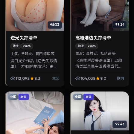
99:24
96:13
高雄港边失踪清单
逆光失踪清单
动漫
2024
动漫
2025
主演：
金城武、桂纶镁 等
主演：
贾静雯、菅田将晖 等
《高雄港边失踪清单》以剧
滨口龙介作品《逆光失踪清
情类型呈现中国香港当代故
单》（中国内地·文艺）由贾
事，导演黑泽清，主演金城
静雯、菅田将晖领衔，2025
武、桂纶镁。2024年3月24
年11月12日正式上映。影片叙
112,092
8.3
104,038
9.0
文艺
剧情
日登陆院线后亦适合在家大
事紧凑，人物刻画细腻，可
屏回放，兼顾口碑与...
作为华语电影...
中国
中国
高分
高分
99:43