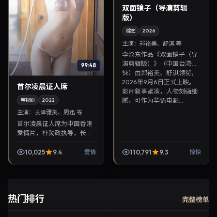
双面镜子（导演剪辑
版）
综艺
2026
主演：
郑裕美、舒淇 等
李沧东作品《双面镜子（导
演剪辑版）》（中国台湾·惊
99:48
悚）由郑裕美、舒淇领衔，
2026年9月6日正式上映。
首尔凌晨证人席
影片叙事紧凑，人物刻画细
腻，可作为华语电影...
电视剧
2022
主演：
长泽雅美、周迅 等
首尔凌晨证人席为中国香港
爱情片，朴勋政执导，长泽
雅美、周迅联袂出演。2022
年12月5日首映，讲述人性抉
10,025
9.4
110,791
9.3
爱情
惊悚
择与反转，推荐给关注华语
影视片库与热播榜...
热门排行
完整榜单