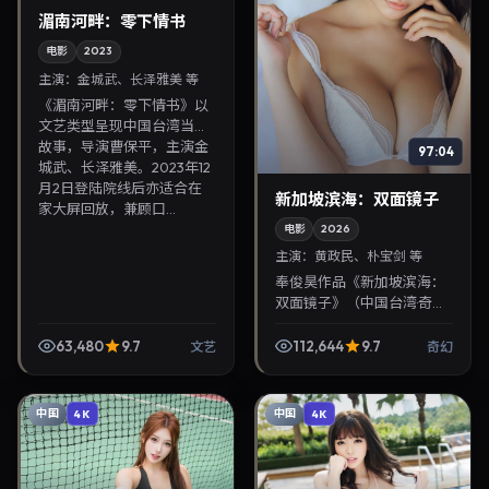
湄南河畔：零下情书
电影
2023
主演：
金城武、长泽雅美 等
《湄南河畔：零下情书》以
文艺类型呈现中国台湾当代
故事，导演曹保平，主演金
97:04
城武、长泽雅美。2023年12
月2日登陆院线后亦适合在
新加坡滨海：双面镜子
家大屏回放，兼顾口...
电影
2026
主演：
黄政民、朴宝剑 等
奉俊昊作品《新加坡滨海：
双面镜子》（中国台湾·奇
幻）由黄政民、朴宝剑领
衔，2026年7月20日正式上
63,480
9.7
112,644
9.7
文艺
奇幻
映。影片叙事紧凑，人物刻
画细腻，可作为华语电...
中国
中国
4K
4K