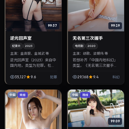
99:37
99:19
逆光回声室
无名第三次握手
纪录片
2023
电视剧
2020
主演：
金高银、金城武 等
主演：
胡歌、梁朝伟 等
逆光回声室（2023）来自中
若想补齐「中国内地科幻」
国内地，类型为犯罪，杜琪
类型，《无名第三次握手》
峰执导，金高银、金城武等
值得关注：金容华导演，胡
参与演出。2023年11月14日
歌、梁朝伟主演，2020年7
35,127
9.6
29,168
9.4
犯罪
科幻
公映，画面质感突出，兼顾
月27日上映。剧情线索清
院线观感与家...
晰，适合华语剧迷拓展...
中国
中国
完结
院线
99:09