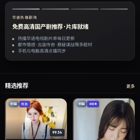
华语热播剧场
免费高清国产剧推荐 · 片库就绪
热播华语电视剧片单每日更新
都市情感 · 古装传奇 · 悬疑谍战等多题材
手机与电脑高清点播同步
精选推荐
更多
中国
中国
杜比
HDR
99:34