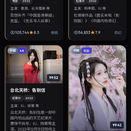
电影
2022
纪录片
2022
主演：
黄渤、长泽雅美 等
主演：
韩孝周、IU 等
若想补齐「中国香港悬疑」
杜琪峰作品《匿名来电（影
类型，《无名寻人启事》值
院版）》（中国内地·奇幻）
得关注：是枝裕和导演，黄
由韩孝周、IU领衔，2022年
渤、长泽雅美主演，2022年
7月2日正式上映。影片叙事
105,744
8.5
56,853
7.9
悬疑
奇幻
1月23日上映。剧情线索清
紧凑，人物刻画细腻，可作
晰，适合华语剧迷拓...
为华语电影与热...
中国
中国
4K
杜比
99:52
台北天桥：告别信
纪录片
2022
主演：
IU、杨幂 等
台北天桥：告别信是一部中
国内地出品的文艺纪录片，
曹保平执导，IU、杨幂等主
99:41
演，2022年12月13日院线上