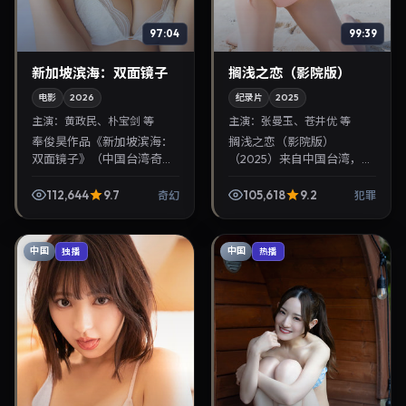
97:04
99:39
新加坡滨海：双面镜子
搁浅之恋（影院版）
电影
2026
纪录片
2025
主演：
黄政民、朴宝剑 等
主演：
张曼玉、苍井优 等
奉俊昊作品《新加坡滨海：
搁浅之恋（影院版）
双面镜子》（中国台湾·奇
（2025）来自中国台湾，类
幻）由黄政民、朴宝剑领
型为犯罪，陈可辛执导，张
衔，2026年7月20日正式上
曼玉、苍井优等参与演出。
112,644
9.7
105,618
9.2
奇幻
犯罪
映。影片叙事紧凑，人物刻
2025年12月8日公映，画面
画细腻，可作为华语电...
质感突出，兼顾院线观...
中国
中国
独播
热播