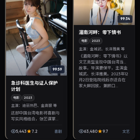
99:34
湄南河畔：零下情书
电影
2023
主演：
金城武、长泽雅美 等
《湄南河畔：零下情书》以
文艺类型呈现中国台湾当代
故事，导演曹保平，主演金
99:59
城武、长泽雅美。2023年12
月2日登陆院线后亦适合在
急诊科医生与证人保护
家大屏回放，兼顾口...
计划
电影
2023
主演：
迪丽热巴、金高银 等
这部中国台湾电影将喜剧与
写实风格结合，张艺谋掌
镜，迪丽热巴、金高银担纲
主角。2023年7月10日与观
5,443
7.2
63,480
9.7
喜剧
文艺
众见面，对白精炼，适合晚