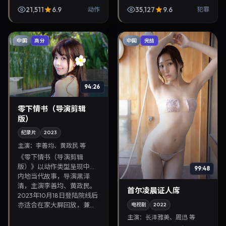
长泽雅美。2023年10月7日
参与演出。2023年11月14日
21,511
6.9
35,127
9.6
动作
犯罪
登陆院线后亦适合在家大屏
公映，画面质感突出，兼顾
回放，兼顾口碑与流...
院线观感与家...
中国
中国
高分
完结
94:26
零下情书（导演剪辑
版）
纪录片
2023
主演：
李善均、黄政民 等
《零下情书（导演剪辑
版）》以动作类型呈现中国
99:48
内地当代故事，导演黑泽
清，主演李善均、黄政民。
首尔凌晨证人席
2023年10月18日登陆院线后
亦适合在家大屏回放，兼...
电视剧
2022
主演：
长泽雅美、周迅 等