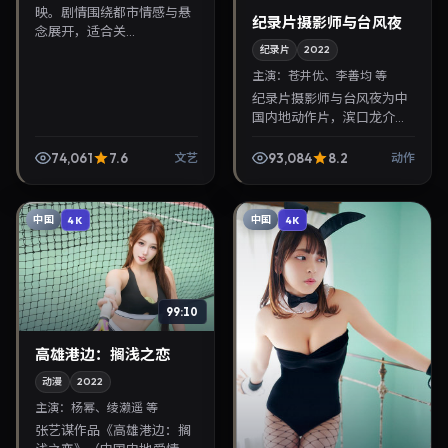
映。剧情围绕都市情感与悬
纪录片摄影师与台风夜
念展开，适合关...
纪录片
2022
主演：
苍井优、李善均 等
纪录片摄影师与台风夜为中
国内地动作片，滨口龙介执
导，苍井优、李善均联袂出
演。2022年4月7日首映，讲
74,061
7.6
93,084
8.2
文艺
动作
述人性抉择与反转，推荐给
关注华语影视片库与...
中国
中国
4K
4K
99:10
高雄港边：搁浅之恋
动漫
2022
主演：
杨幂、绫濑遥 等
张艺谋作品《高雄港边：搁