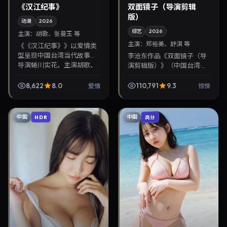
《汉江纪事》
双面镜子（导演剪辑
版）
动漫
2026
综艺
2026
主演：
胡歌、张曼玉 等
主演：
郑裕美、舒淇 等
《《汉江纪事》》以爱情类
型呈现中国台湾当代故事，
李沧东作品《双面镜子（导
导演蜷川实花，主演胡歌、
演剪辑版）》（中国台湾·惊
张曼玉。2026年10月10日登
悚）由郑裕美、舒淇领衔，
陆院线后亦适合在家大屏回
2026年9月6日正式上映。
8,622
8.0
110,791
9.3
爱情
惊悚
放，兼顾口碑与流...
影片叙事紧凑，人物刻画细
腻，可作为华语电影...
中国
中国
HDR
高分