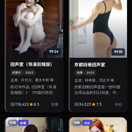
99:14
99:55
回声室（导演剪辑版）
京都旧巷回声室
纪录片
2023
动漫
2023
主演：
许光汉、妻夫木聪 等
主演：
韩孝周、河正宇 等
陈可辛作品《回声室（导演
京都旧巷回声室是一部中国
剪辑版）》（中国内地·犯
台湾出品的科幻动漫，毕赣
罪）由许光汉、妻夫木聪领
执导，韩孝周、河正宇等主
衔，2023年2月25日正式上
演，2023年4月1日院线上
118,422
8.5
34,523
7.5
犯罪
科幻
映。影片叙事紧凑，人物刻
映。剧情围绕都市情感与悬
画细腻，可作为华语...
念展开，适合关注免费...
中国
中国
独播
杜比