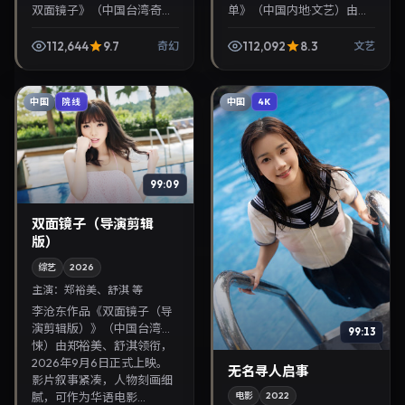
双面镜子》（中国台湾·奇
单》（中国内地·文艺）由贾
幻）由黄政民、朴宝剑领
静雯、菅田将晖领衔，2025
衔，2026年7月20日正式上
年11月12日正式上映。影片叙
112,644
9.7
112,092
8.3
奇幻
文艺
映。影片叙事紧凑，人物刻
事紧凑，人物刻画细腻，可
画细腻，可作为华语电...
作为华语电影...
中国
中国
院线
4K
99:09
双面镜子（导演剪辑
版）
综艺
2026
主演：
郑裕美、舒淇 等
李沧东作品《双面镜子（导
演剪辑版）》（中国台湾·惊
99:13
悚）由郑裕美、舒淇领衔，
2026年9月6日正式上映。
无名寻人启事
影片叙事紧凑，人物刻画细
腻，可作为华语电影...
电影
2022