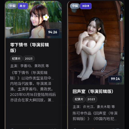
中国
中国
高分
HDR
94:26
零下情书（导演剪辑
版）
纪录片
2023
主演：
李善均、黄政民 等
《零下情书（导演剪辑
版）》以动作类型呈现中国
99:14
内地当代故事，导演黑泽
清，主演李善均、黄政民。
回声室（导演剪辑版）
2023年10月18日登陆院线后
纪录片
2023
亦适合在家大屏回放，兼...
主演：
许光汉、妻夫木聪 等
陈可辛作品《回声室（导演
剪辑版）》（中国内地·犯
罪）由许光汉、妻夫木聪领