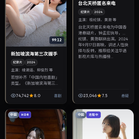
台北天桥匿名来电
纪录片
2024
主演：
桂纶镁、黄渤 等
台北天桥匿名来电为中国香
港悬疑片，钟孟宏执导，桂
纶镁、黄渤联袂出演。2024
99:12
年9月17日首映，讲述人性抉
择与反转，推荐给关注华语
新加坡滨海第三次握手
影视片库与热播榜...
纪录片
2024
主演：
绫濑遥、柳俊烈 等
若想补齐「中国内地喜剧」
类型，《新加坡滨海第三次
握手》值得关注：贾樟柯导
演，绫濑遥、柳俊烈主演，
74,742
8.0
23,046
7.5
喜剧
悬疑
2024年2月20日上映。剧情
线索清晰，适合华语...
中国
中国
HDR
连载中