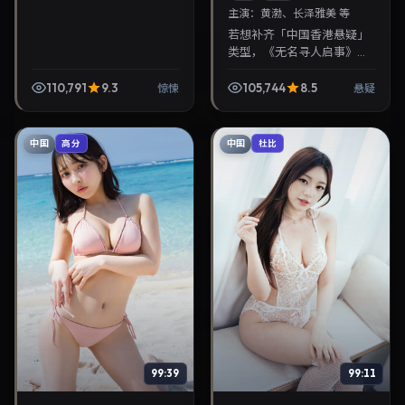
主演：
黄渤、长泽雅美 等
若想补齐「中国香港悬疑」
类型，《无名寻人启事》值
得关注：是枝裕和导演，黄
渤、长泽雅美主演，2022年
110,791
9.3
105,744
8.5
惊悚
悬疑
1月23日上映。剧情线索清
晰，适合华语剧迷拓...
中国
中国
高分
杜比
99:39
99:11