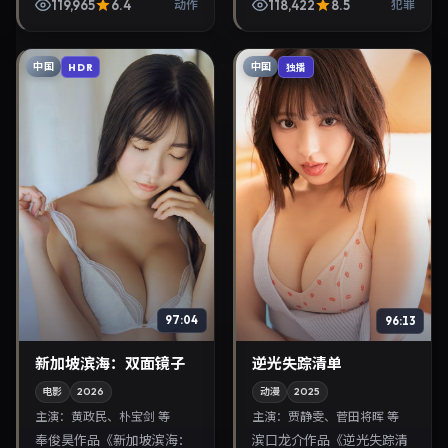
衔，2023年2月25日正式上
119,965
6.4
118,422
8.5
动作
犯罪
映。影片叙事紧凑，人物刻
画细腻，可作为华语...
中国
中国
HDR
独播
97:04
96:13
新加坡滨海：双面镜子
逆光失踪清单
电影
2026
动漫
2025
主演：
黄政民、朴宝剑 等
主演：
贾静雯、菅田将晖 等
奉俊昊作品《新加坡滨海：
滨口龙介作品《逆光失踪清