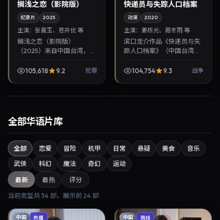
搁浅之恋（影院版）
快递员与失踪人口档案
纪录片
2025
动漫
2020
主演：
张曼玉、苍井优 等
主演：
姜栋元、周冬雨 等
搁浅之恋（影院版）
滨口龙介作品《快递员与失
（2025）来自中国台湾，类
踪人口档案》（中国台湾·战
型为犯罪，陈可辛执导，张
争）由姜栋元、周冬雨领
曼玉、苍井优等参与演出。
衔，2020年1月21日正式上
105,618
9.2
104,754
9.3
犯罪
战争
2025年12月8日公映，画面
映。影片叙事紧凑，人物刻
质感突出，兼顾院线观...
画细腻，可作为华语...
全部华语片库
全部
恋爱
冒险
机甲
日常
悬疑
美食
音乐
武侠
科幻
魔法
奇幻
运动
最新
最热
评分
当前类型共
34
部，展示前
24
部
中国
中国
热播
院线