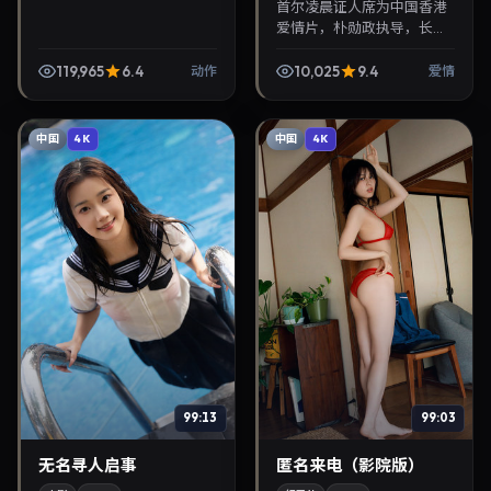
首尔凌晨证人席为中国香港
爱情片，朴勋政执导，长泽
雅美、周迅联袂出演。2022
年12月5日首映，讲述人性抉
119,965
6.4
10,025
9.4
动作
爱情
择与反转，推荐给关注华语
影视片库与热播榜...
中国
中国
4K
4K
99:13
99:03
无名寻人启事
匿名来电（影院版）